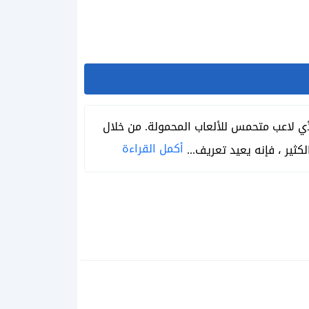
 متجر بلاي يظهر تطبيق Google Play Games كأداة لا غنى عنها لأي لاعب متحمس للألعاب المحمولة. من خلال
أكمل القراءة
كثير ، فإنه يعيد تعريف...