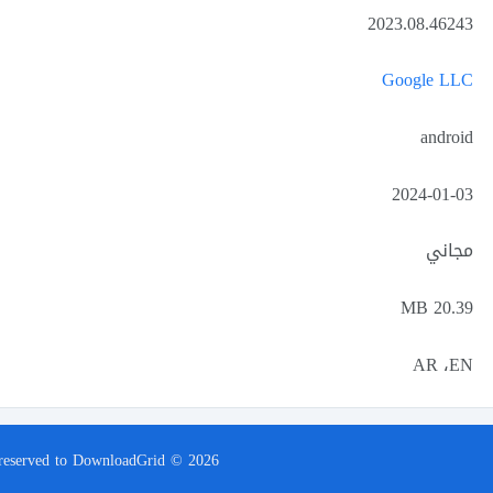
2023.08.46243
Google LLC
android
2024-01-03
مجاني
20.39 MB
AR ،EN
s reserved to DownloadGrid © 2026